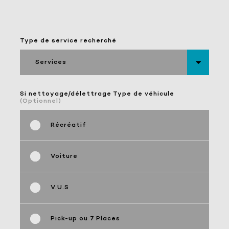
Type de service recherché
Services
Si nettoyage/délettrage Type de véhicule
(Optionnel)
Récréatif
Voiture
V.U.S
Pick-up ou 7 Places