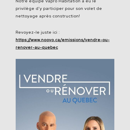
Notre
équipe
Vapro
Habitation a
eu
le
privilège
d'y
participer
pour son volet de
nettoyage
après
construction!
Revoyez-le
juste
ici
:
https://www.noovo.ca/emissions/vendre-ou-
renover-au-quebec